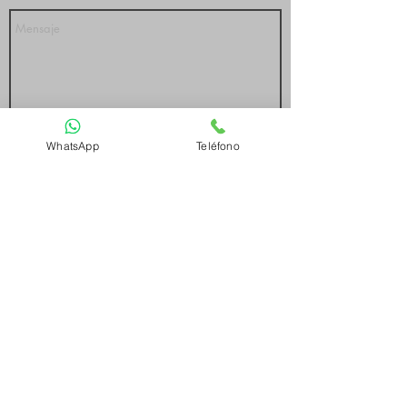
Send
WhatsApp
Teléfono
Valles del Norte Viajes y Turismo Leg. 13050
Mariano Boedo 210 A - Salta Argentina
387 4236615
Teléfono Fijo:
0
Celulares:
3875802988
-
3876853433
www.vallesdelnorte.tur.ar
www.vallesdelnorte.online
www.vallesdelnorte.com.ar
Agencia Habilitada por el Registro Nacional
de Agencias de Viajes
www.agenciasdeviajes.ar