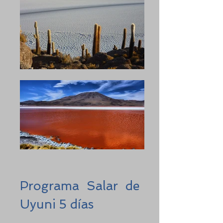
Programa Salar de
Uyuni 5 días