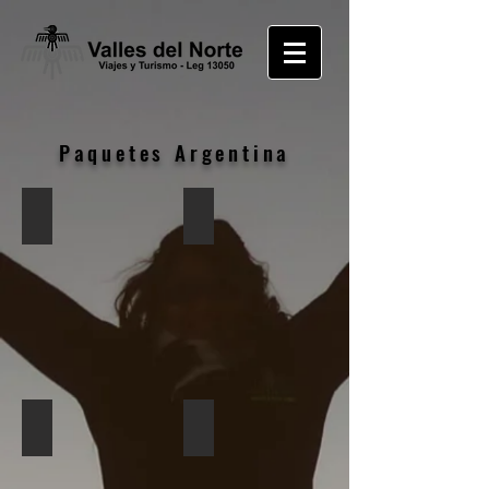
Paquetes Argentina
Ushuaia Y Calafate - Consultar!
Calafate y el Chaltén - Consultar!
Bariloche y San Martin - Consultar!
Cataratas de Iguazú - Consultar!